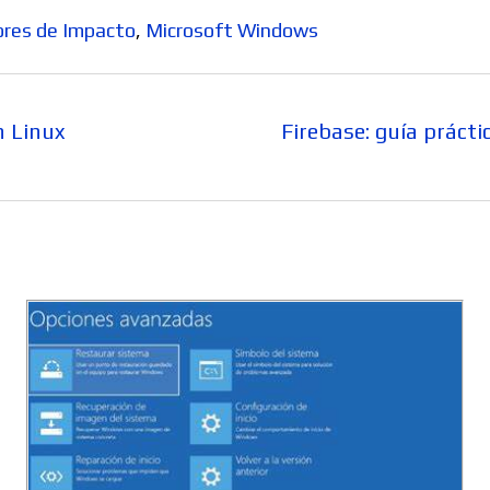
ores de Impacto
,
Microsoft Windows
Entrada
n Linux
Firebase: guía prácti
siguiente: