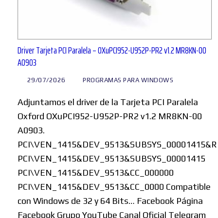
Driver Tarjeta PCI Paralela – OXuPCI952-U952P-PR2 v1.2 MR8KN-00
A0903
29/07/2026
PROGRAMAS PARA WINDOWS
Adjuntamos el driver de la Tarjeta PCI Paralela
Oxford OXuPCI952-U952P-PR2 v1.2 MR8KN-00
A0903.
PCI\VEN_1415&DEV_9513&SUBSYS_00001415&R
PCI\VEN_1415&DEV_9513&SUBSYS_00001415
PCI\VEN_1415&DEV_9513&CC_000000
PCI\VEN_1415&DEV_9513&CC_0000 Compatible
con Windows de 32 y 64 Bits… Facebook Página
Facebook Grupo YouTube Canal Oficial Telegram