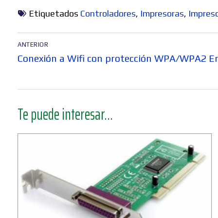
Etiquetados
Controladores
,
Impresoras
,
Impres
Navegación
ANTERIOR
de
Entrada
Conexión a Wifi con protección WPA/WPA2 E
entradas
anterior:
Te puede interesar...