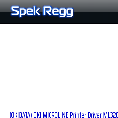
Ir
al
contenido
(OKIDATA) OKI MICROLINE Printer Driver ML320