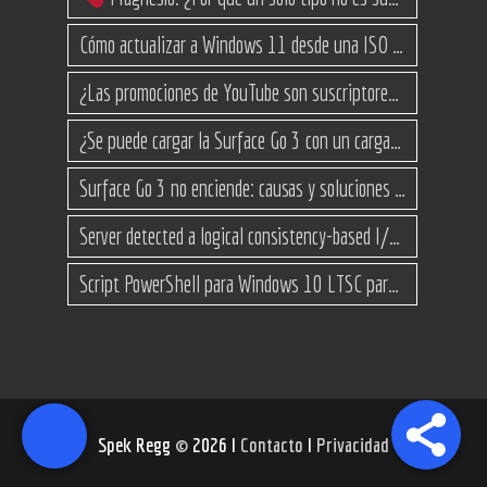
Cómo actualizar a Windows 11 desde una ISO en equipos no compatibles
¿Las promociones de YouTube son suscriptores reales o bots? Esta es la Verdad
¿Se puede cargar la Surface Go 3 con un cargador USB-C de teléfono?
Surface Go 3 no enciende: causas y soluciones paso a paso para que arranque
Server detected a logical consistency-based I/O error: incorrect pageid
Script PowerShell para Windows 10 LTSC para recuperar espacio
Spek Regg
©
2026 I
Contacto
I
Privacidad