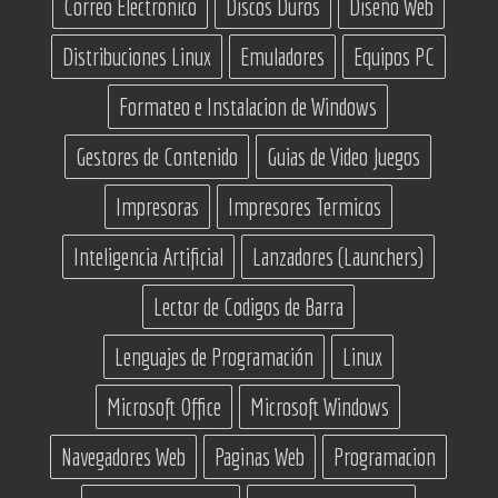
Correo Electronico
Discos Duros
Diseño Web
Distribuciones Linux
Emuladores
Equipos PC
Formateo e Instalacion de Windows
Gestores de Contenido
Guias de Video Juegos
Impresoras
Impresores Termicos
Inteligencia Artificial
Lanzadores (Launchers)
Lector de Codigos de Barra
Lenguajes de Programación
Linux
Microsoft Office
Microsoft Windows
Navegadores Web
Paginas Web
Programacion