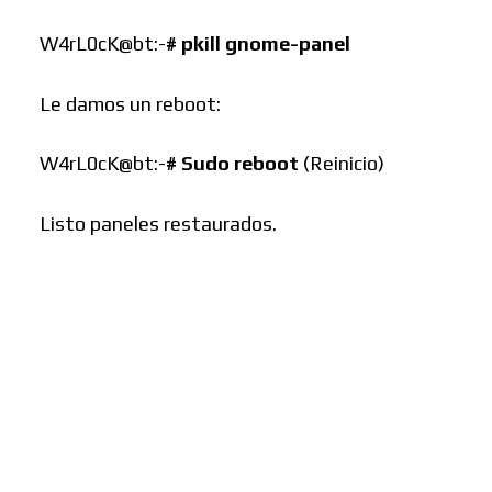
W4rL0cK@bt:-
#
pkill gnome-panel
Le damos un reboot:
W4rL0cK@bt:-
#
Sudo reboot
(Reinicio)
Listo paneles restaurados.