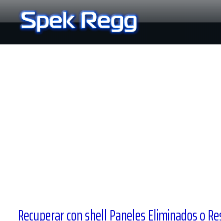
Ir
al
contenido
Recuperar con shell Paneles Eliminados o Res