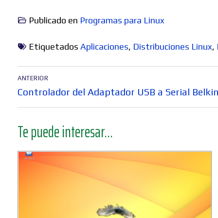
Publicado en
Programas para Linux
Etiquetados
Aplicaciones
,
Distribuciones Linux
,
Navegación
ANTERIOR
de
Entrada
Controlador del Adaptador USB a Serial Belki
entradas
anterior:
Te puede interesar...