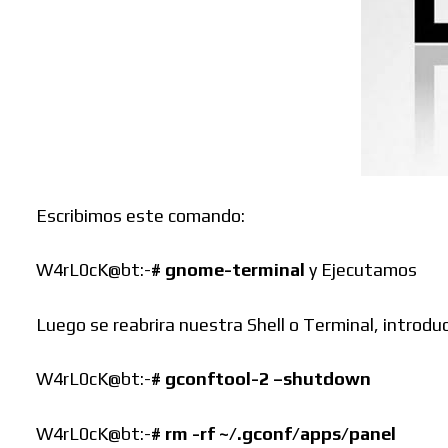
Buscar
Escribimos este comando:
W4rL0cK@bt:-
# gnome-terminal
y Ejecutamos
Luego se reabrira nuestra Shell o Terminal, introd
W4rL0cK@bt:-
#
gconftool-2 –shutdown
W4rL0cK@bt:-
#
rm -rf ~/.gconf/apps/panel