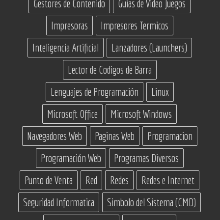
Gestores de Contenido
Guias de Video Juegos
Impresoras
Impresores Termicos
Inteligencia Artificial
Lanzadores (Launchers)
Lector de Codigos de Barra
Lenguajes de Programación
Linux
Microsoft Office
Microsoft Windows
Navegadores Web
Paginas Web
Programacion
Programación Web
Programas Diversos
Punto de Venta
Red
Redes
Redes e Internet
Seguridad Informatica
Simbolo del Sistema (CMD)