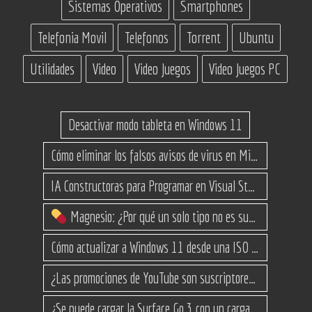
Sistemas Operativos
Smartphones
Telefonia Movil
Telefonos
Torrent
Ubuntu
Utilidades
Video
Video Juegos
Video Juegos PC
Desactivar modo tableta en Windows 11
Cómo eliminar los falsos avisos de virus en Microsoft Edge
IA Constructoras para Programar en Visual Studio con C#
Magnesio: ¿Por qué un solo tipo no es suficiente? (Guía de variantes)
Cómo actualizar a Windows 11 desde una ISO en equipos no compatibles
¿Las promociones de YouTube son suscriptores reales o bots? Esta es la Verdad
¿Se puede cargar la Surface Go 3 con un cargador USB-C de teléfono?