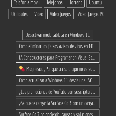
Telefonia Movil
Telefonos
Torrent
Ubuntu
Utilidades
Video
Video Juegos
Video Juegos PC
Desactivar modo tableta en Windows 11
Cómo eliminar los falsos avisos de virus en Microsoft Edge
IA Constructoras para Programar en Visual Studio con C#
Magnesio: ¿Por qué un solo tipo no es suficiente? (Guía de variantes)
Cómo actualizar a Windows 11 desde una ISO en equipos no compatibles
¿Las promociones de YouTube son suscriptores reales o bots? Esta es la Verdad
¿Se puede cargar la Surface Go 3 con un cargador USB-C de teléfono?
Surface Go 3 no enciende: causas y soluciones paso a paso para que arranque