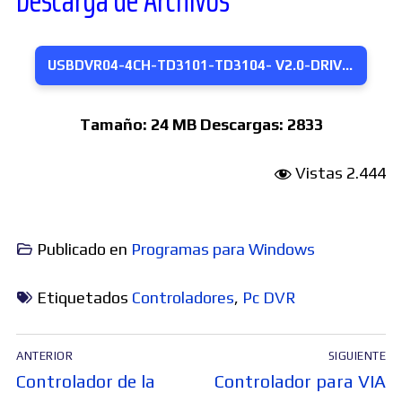
Descarga de Archivos
USBDVR04-4CH-TD3101-TD3104- V2.0-DRIVER.SOFTWARE
Tamaño:
24 MB
Descargas:
2833
Vistas
2.444
Publicado en
Programas para Windows
Etiquetados
Controladores
,
Pc DVR
Navegación
ANTERIOR
SIGUIENTE
de
Entrada
Entrada
Controlador de la
Controlador para VIA