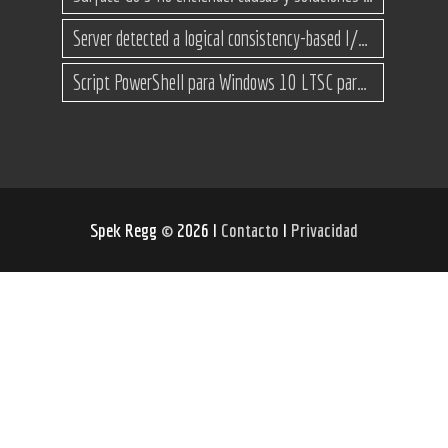
Server detected a logical consistency-based I/O error: incorrect pageid
Script PowerShell para Windows 10 LTSC para recuperar espacio
Spek Regg
©
2026 I
Contacto
I
Privacidad