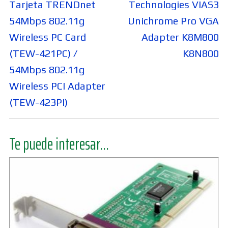
entradas
anterior:
siguiente:
Tarjeta TRENDnet
Technologies VIAS3
54Mbps 802.11g
Unichrome Pro VGA
Wireless PC Card
Adapter K8M800
(TEW-421PC) /
K8N800
54Mbps 802.11g
Wireless PCI Adapter
(TEW-423PI)
Te puede interesar...