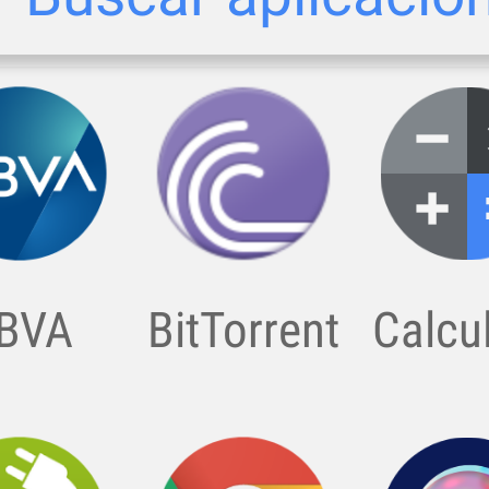
Foros
: