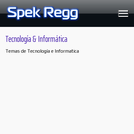
Ir
al
contenido
Tecnología & Informática
Temas de Tecnología e Informatica
Tecnología
Moviles
Windows
Linux