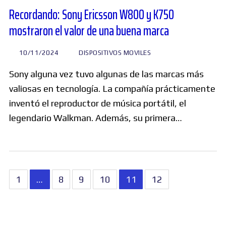
Recordando: Sony Ericsson W800 y K750
mostraron el valor de una buena marca
10/11/2024
DISPOSITIVOS MOVILES
Sony alguna vez tuvo algunas de las marcas más
valiosas en tecnología. La compañía prácticamente
inventó el reproductor de música portátil, el
legendario Walkman. Además, su primera…
Paginación
1
…
8
9
10
11
12
de
entradas