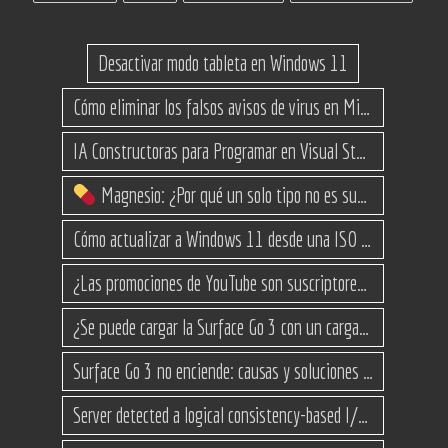
Desactivar modo tableta en Windows 11
Cómo eliminar los falsos avisos de virus en Microsoft Edge
IA Constructoras para Programar en Visual Studio con C#
Magnesio: ¿Por qué un solo tipo no es suficiente? (Guía de variantes)
Cómo actualizar a Windows 11 desde una ISO en equipos no compatibles
¿Las promociones de YouTube son suscriptores reales o bots? Esta es la Verdad
¿Se puede cargar la Surface Go 3 con un cargador USB-C de teléfono?
Surface Go 3 no enciende: causas y soluciones paso a paso para que arranque
Server detected a logical consistency-based I/O error: incorrect pageid