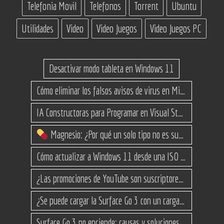
Telefonia Movil
Telefonos
Torrent
Ubuntu
Utilidades
Video
Video Juegos
Video Juegos PC
Desactivar modo tableta en Windows 11
Cómo eliminar los falsos avisos de virus en Microsoft Edge
IA Constructoras para Programar en Visual Studio con C#
Magnesio: ¿Por qué un solo tipo no es suficiente? (Guía de variantes)
Cómo actualizar a Windows 11 desde una ISO en equipos no compatibles
¿Las promociones de YouTube son suscriptores reales o bots? Esta es la Verdad
¿Se puede cargar la Surface Go 3 con un cargador USB-C de teléfono?
Surface Go 3 no enciende: causas y soluciones paso a paso para que arranque