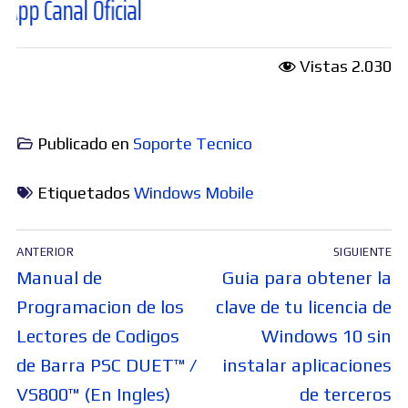
nal Oficial
Vistas
2.030
Publicado en
Soporte Tecnico
Etiquetados
Windows Mobile
Navegación
ANTERIOR
SIGUIENTE
de
Entrada
Entrada
Manual de
Guia para obtener la
entradas
anterior:
siguiente:
Programacion de los
clave de tu licencia de
Lectores de Codigos
Windows 10 sin
de Barra PSC DUET™ /
instalar aplicaciones
VS800™ (En Ingles)
de terceros