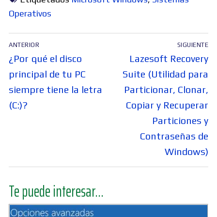
Operativos
Navegación
ANTERIOR
SIGUIENTE
de
Entrada
Entrada
¿Por qué el disco
Lazesoft Recovery
entradas
anterior:
siguiente:
principal de tu PC
Suite (Utilidad para
siempre tiene la letra
Particionar, Clonar,
(C:)?
Copiar y Recuperar
Particiones y
Contraseñas de
Windows)
Te puede interesar...