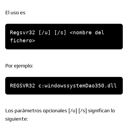
El uso es
Regsvr32 [/u] [/s] <nombre del 
fichero>
Por ejemplo:
REGSVR32 c:windowssystemDao350.dll
Los parámetros opcionales [/u] [/s] significan lo
siguiente: