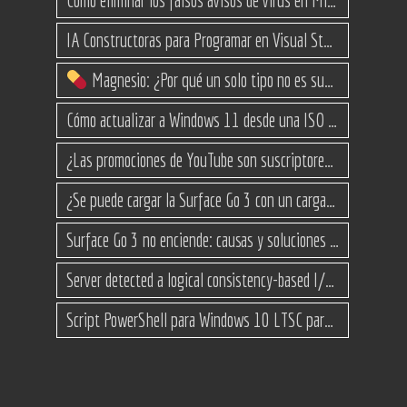
IA Constructoras para Programar en Visual Studio con C#
Magnesio: ¿Por qué un solo tipo no es suficiente? (Guía de variantes)
Cómo actualizar a Windows 11 desde una ISO en equipos no compatibles
¿Las promociones de YouTube son suscriptores reales o bots? Esta es la Verdad
¿Se puede cargar la Surface Go 3 con un cargador USB-C de teléfono?
Surface Go 3 no enciende: causas y soluciones paso a paso para que arranque
Server detected a logical consistency-based I/O error: incorrect pageid
Script PowerShell para Windows 10 LTSC para recuperar espacio