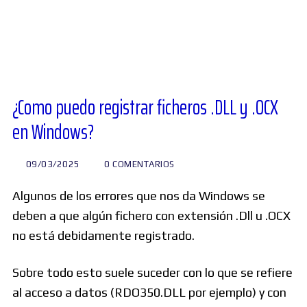
Diversos
Soporte
¿Como puedo registrar ficheros .DLL y .OCX
en Windows?
Foros
09/03/2025
0 COMENTARIOS
Buscar:
Algunos de los errores que nos da Windows se
deben a que algún fichero con extensión .Dll u .OCX
no está debidamente registrado.
Sobre todo esto suele suceder con lo que se refiere
al acceso a datos (RDO350.DLL por ejemplo) y con