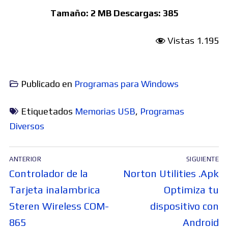
Tamaño:
2 MB
Descargas:
385
Vistas
1.195
Publicado en
Programas para Windows
Etiquetados
Memorias USB
,
Programas
Diversos
Navegación
ANTERIOR
SIGUIENTE
de
Entrada
Entrada
Controlador de la
Norton Utilities .Apk
entradas
anterior:
siguiente:
Tarjeta inalambrica
Optimiza tu
Steren Wireless COM-
dispositivo con
865
Android