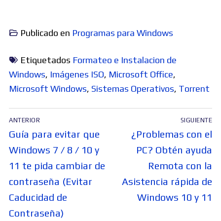
Publicado en
Programas para Windows
Etiquetados
Formateo e Instalacion de
Windows
,
Imágenes ISO
,
Microsoft Office
,
Microsoft Windows
,
Sistemas Operativos
,
Torrent
Navegación
ANTERIOR
SIGUIENTE
de
Entrada
Entrada
Guía para evitar que
¿Problemas con el
entradas
anterior:
siguiente:
Windows 7 / 8 / 10 y
PC? Obtén ayuda
11 te pida cambiar de
Remota con la
contraseña (Evitar
Asistencia rápida de
Caducidad de
Windows 10 y 11
Contraseña)