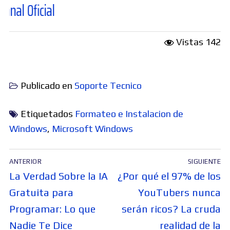
al
Vistas
142
Publicado en
Soporte Tecnico
Etiquetados
Formateo e Instalacion de
Windows
,
Microsoft Windows
Navegación
ANTERIOR
SIGUIENTE
de
Entrada
Entrada
La Verdad Sobre la IA
¿Por qué el 97% de los
entradas
anterior:
siguiente:
Gratuita para
YouTubers nunca
Programar: Lo que
serán ricos? La cruda
Nadie Te Dice
realidad de la