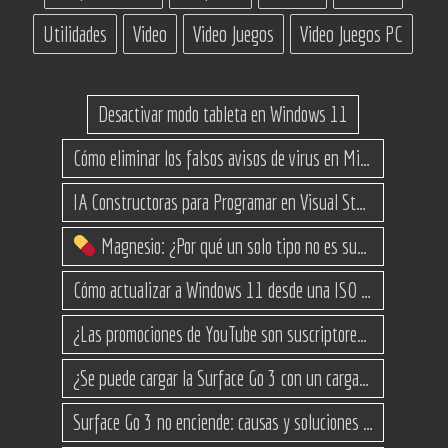
Utilidades
Video
Video Juegos
Video Juegos PC
Desactivar modo tableta en Windows 11
Cómo eliminar los falsos avisos de virus en Microsoft Edge
IA Constructoras para Programar en Visual Studio con C#
Magnesio: ¿Por qué un solo tipo no es suficiente? (Guía de variantes)
Cómo actualizar a Windows 11 desde una ISO en equipos no compatibles
¿Las promociones de YouTube son suscriptores reales o bots? Esta es la Verdad
¿Se puede cargar la Surface Go 3 con un cargador USB-C de teléfono?
Surface Go 3 no enciende: causas y soluciones paso a paso para que arranque