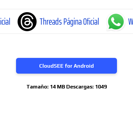
Threads Página Oficial
WhatsApp C
CloudSEE for Android
Tamaño:
14 MB
Descargas:
1049