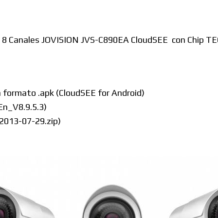
Windows
I de 8 Canales JOVISION JVS-C890EA CloudSEE con Chip
Linux
 formato .apk (CloudSEE for Android)
En_V8.9.5.3)
2013-07-29.zip)
Diversos
Soporte