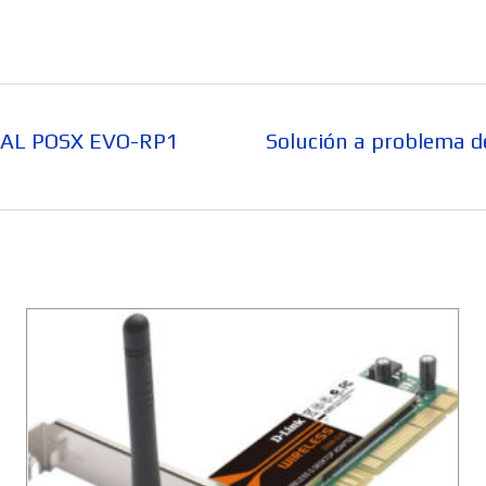
Entrada
MAL POSX EVO-RP1
Solución a problema d
siguiente: