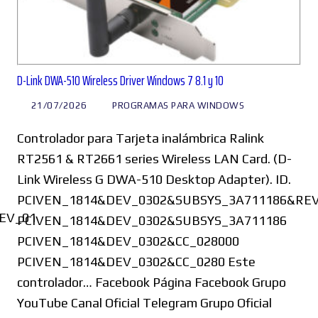
D-Link DWA-510 Wireless Driver Windows 7 8.1 y 10
21/07/2026
PROGRAMAS PARA WINDOWS
Controlador para Tarjeta inalámbrica Ralink
RT2561 & RT2661 series Wireless LAN Card. (D-
Link Wireless G DWA-510 Desktop Adapter). ID.
PCIVEN_1814&DEV_0302&SUBSYS_3A711186&RE
EV_01
PCIVEN_1814&DEV_0302&SUBSYS_3A711186
PCIVEN_1814&DEV_0302&CC_028000
PCIVEN_1814&DEV_0302&CC_0280 Este
controlador… Facebook Página Facebook Grupo
YouTube Canal Oficial Telegram Grupo Oficial