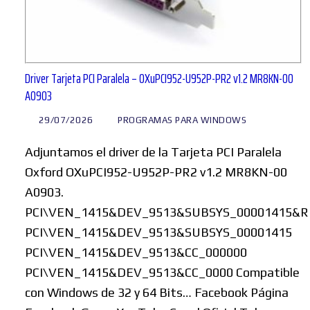
Driver Tarjeta PCI Paralela – OXuPCI952-U952P-PR2 v1.2 MR8KN-00
A0903
29/07/2026
PROGRAMAS PARA WINDOWS
Adjuntamos el driver de la Tarjeta PCI Paralela
Oxford OXuPCI952-U952P-PR2 v1.2 MR8KN-00
A0903.
PCI\VEN_1415&DEV_9513&SUBSYS_00001415&R
PCI\VEN_1415&DEV_9513&SUBSYS_00001415
PCI\VEN_1415&DEV_9513&CC_000000
PCI\VEN_1415&DEV_9513&CC_0000 Compatible
con Windows de 32 y 64 Bits… Facebook Página