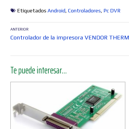
Etiquetados
Android
,
Controladores
,
Pc DVR
Navegación
ANTERIOR
de
Entrada
Controlador de la impresora VENDOR THER
entradas
anterior:
Te puede interesar...