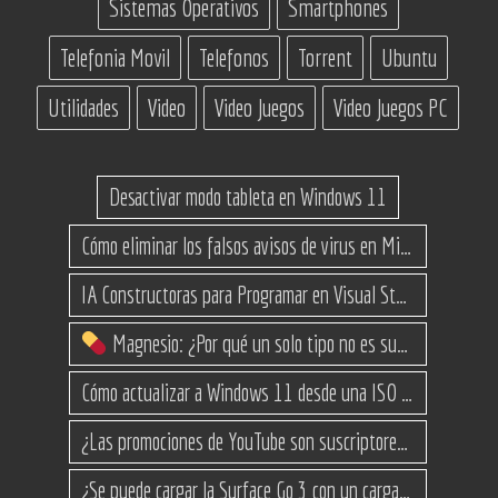
Sistemas Operativos
Smartphones
Telefonia Movil
Telefonos
Torrent
Ubuntu
Utilidades
Video
Video Juegos
Video Juegos PC
Desactivar modo tableta en Windows 11
Cómo eliminar los falsos avisos de virus en Microsoft Edge
IA Constructoras para Programar en Visual Studio con C#
Magnesio: ¿Por qué un solo tipo no es suficiente? (Guía de variantes)
Cómo actualizar a Windows 11 desde una ISO en equipos no compatibles
¿Las promociones de YouTube son suscriptores reales o bots? Esta es la Verdad
¿Se puede cargar la Surface Go 3 con un cargador USB-C de teléfono?