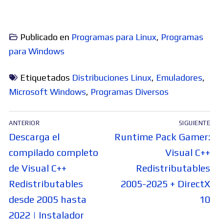
Publicado en
Programas para Linux
,
Programas
para Windows
Etiquetados
Distribuciones Linux
,
Emuladores
,
Microsoft Windows
,
Programas Diversos
Navegación
ANTERIOR
SIGUIENTE
de
Entrada
Entrada
Descarga el
Runtime Pack Gamer:
entradas
anterior:
siguiente:
compilado completo
Visual C++
de Visual C++
Redistributables
Redistributables
2005-2025 + DirectX
desde 2005 hasta
10
2022 | Instalador