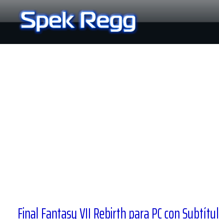
Ir
al
contenido
Final Fantasy VII Rebirth para PC con Subtít