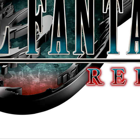
Foros
: