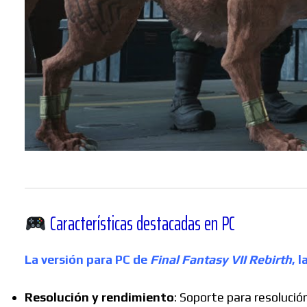
Características destacadas en PC
La versión para PC de
Final Fantasy VII Rebirth
, 
Resolución y rendimiento
:
Soporte para resolución