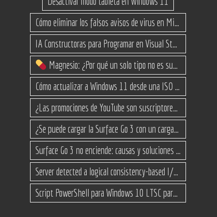
Desactivar modo tableta en Windows 11
Cómo eliminar los falsos avisos de virus en Microsoft Edge
IA Constructoras para Programar en Visual Studio con C#
Magnesio: ¿Por qué un solo tipo no es suficiente? (Guía de variantes)
Cómo actualizar a Windows 11 desde una ISO en equipos no compatibles
¿Las promociones de YouTube son suscriptores reales o bots? Esta es la Verdad
¿Se puede cargar la Surface Go 3 con un cargador USB-C de teléfono?
Surface Go 3 no enciende: causas y soluciones paso a paso para que arranque
Server detected a logical consistency-based I/O error: incorrect pageid
Script PowerShell para Windows 10 LTSC para recuperar espacio