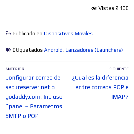
Vistas
2.130
Publicado en
Dispositivos Moviles
Etiquetados
Android
,
Lanzadores (Launchers)
Navegación
ANTERIOR
SIGUIENTE
de
Entrada
Entrada
Configurar correo de
¿Cual es la diferencia
entradas
anterior:
siguiente:
secureserver.net o
entre correos POP e
godaddy.com, Incluso
IMAP?
Cpanel – Parametros
SMTP o POP