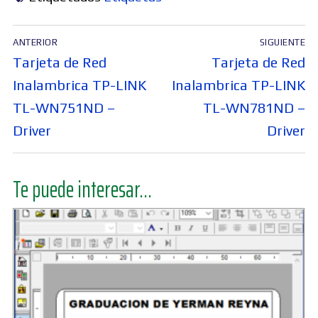
Navegación
ANTERIOR
SIGUIENTE
de
Entrada
Entrada
Tarjeta de Red
Tarjeta de Red
entradas
anterior:
siguiente:
Inalambrica TP-LINK
Inalambrica TP-LINK
TL-WN751ND –
TL-WN781ND –
Driver
Driver
Te puede interesar...