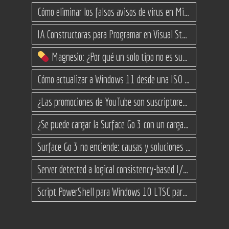
Cómo eliminar los falsos avisos de virus en Microsoft Edge
IA Constructoras para Programar en Visual Studio con C#
Magnesio: ¿Por qué un solo tipo no es suficiente? (Guía de variantes)
Cómo actualizar a Windows 11 desde una ISO en equipos no compatibles
¿Las promociones de YouTube son suscriptores reales o bots? Esta es la Verdad
¿Se puede cargar la Surface Go 3 con un cargador USB-C de teléfono?
Surface Go 3 no enciende: causas y soluciones paso a paso para que arranque
Server detected a logical consistency-based I/O error: incorrect pageid
Script PowerShell para Windows 10 LTSC para recuperar espacio