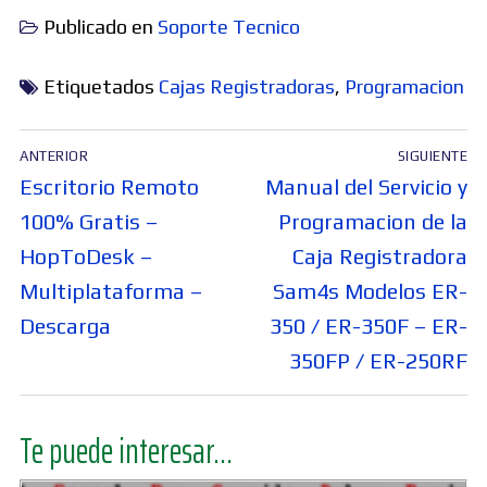
Publicado en
Soporte Tecnico
Etiquetados
Cajas Registradoras
,
Programacion
Navegación
ANTERIOR
SIGUIENTE
de
Entrada
Entrada
Escritorio Remoto
Manual del Servicio y
entradas
anterior:
siguiente:
100% Gratis –
Programacion de la
HopToDesk –
Caja Registradora
Multiplataforma –
Sam4s Modelos ER-
Descarga
350 / ER-350F – ER-
350FP / ER-250RF
Te puede interesar...