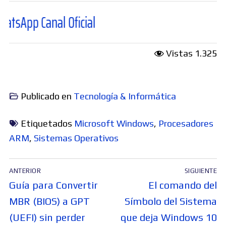
Canal Oficial
Vistas
1.325
Publicado en
Tecnología & Informática
Etiquetados
Microsoft Windows
,
Procesadores
ARM
,
Sistemas Operativos
Navegación
ANTERIOR
SIGUIENTE
de
Entrada
Entrada
Guía para Convertir
El comando del
entradas
anterior:
siguiente:
MBR (BIOS) a GPT
Símbolo del Sistema
(UEFI) sin perder
que deja Windows 10