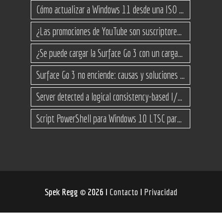
Cómo actualizar a Windows 11 desde una ISO en equipos no compatibles
¿Las promociones de YouTube son suscriptores reales o bots? Esta es la Verdad
¿Se puede cargar la Surface Go 3 con un cargador USB-C de teléfono?
Surface Go 3 no enciende: causas y soluciones paso a paso para que arranque
Server detected a logical consistency-based I/O error: incorrect pageid
Script PowerShell para Windows 10 LTSC para recuperar espacio
Spek Regg
©
2026 I
Contacto
I
Privacidad