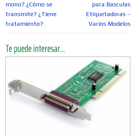
entradas
anterior:
siguiente:
mono? ¿Cómo se
para Basculas
transmite? ¿Tiene
Etiquetadoras –
tratamiento?
Varios Modelos
Te puede interesar...