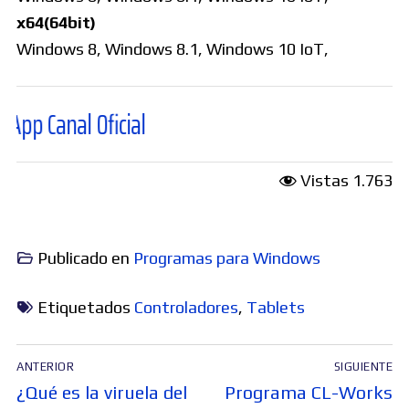
x64(64bit)
Windows 8, Windows 8.1, Windows 10 IoT,
al Oficial
Vistas
1.763
Publicado en
Programas para Windows
Etiquetados
Controladores
,
Tablets
Navegación
ANTERIOR
SIGUIENTE
de
Entrada
Entrada
¿Qué es la viruela del
Programa CL-Works