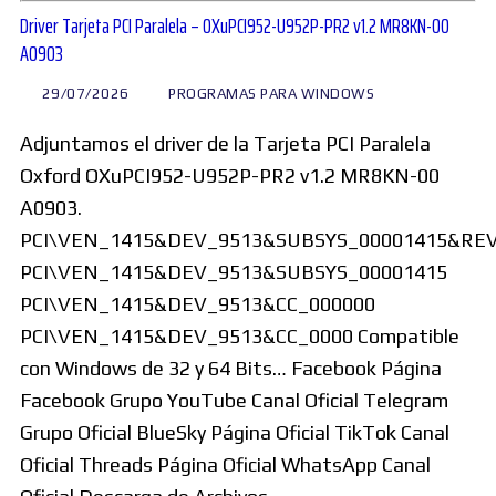
Driver Tarjeta PCI Paralela – OXuPCI952-U952P-PR2 v1.2 MR8KN-00
A0903
29/07/2026
PROGRAMAS PARA WINDOWS
Adjuntamos el driver de la Tarjeta PCI Paralela
Oxford OXuPCI952-U952P-PR2 v1.2 MR8KN-00
A0903.
PCI\VEN_1415&DEV_9513&SUBSYS_00001415&RE
PCI\VEN_1415&DEV_9513&SUBSYS_00001415
PCI\VEN_1415&DEV_9513&CC_000000
PCI\VEN_1415&DEV_9513&CC_0000 Compatible
con Windows de 32 y 64 Bits… Facebook Página
Facebook Grupo YouTube Canal Oficial Telegram
Grupo Oficial BlueSky Página Oficial TikTok Canal
Oficial Threads Página Oficial WhatsApp Canal