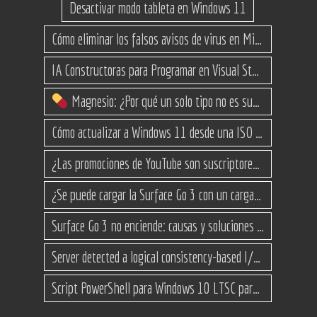
Desactivar modo tableta en Windows 11
Cómo eliminar los falsos avisos de virus en Microsoft Edge
IA Constructoras para Programar en Visual Studio con C#
Magnesio: ¿Por qué un solo tipo no es suficiente? (Guía de variantes)
Cómo actualizar a Windows 11 desde una ISO en equipos no compatibles
¿Las promociones de YouTube son suscriptores reales o bots? Esta es la Verdad
¿Se puede cargar la Surface Go 3 con un cargador USB-C de teléfono?
Surface Go 3 no enciende: causas y soluciones paso a paso para que arranque
Server detected a logical consistency-based I/O error: incorrect pageid
Script PowerShell para Windows 10 LTSC para recuperar espacio