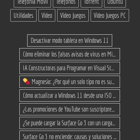
Telefonia Movil
Telefonos
Torrent
Ubuntu
Utilidades
Video
Video Juegos
Video Juegos PC
Desactivar modo tableta en Windows 11
Cómo eliminar los falsos avisos de virus en Microsoft Edge
IA Constructoras para Programar en Visual Studio con C#
Magnesio: ¿Por qué un solo tipo no es suficiente? (Guía de variantes)
Cómo actualizar a Windows 11 desde una ISO en equipos no compatibles
¿Las promociones de YouTube son suscriptores reales o bots? Esta es la Verdad
¿Se puede cargar la Surface Go 3 con un cargador USB-C de teléfono?
Surface Go 3 no enciende: causas y soluciones paso a paso para que arranque