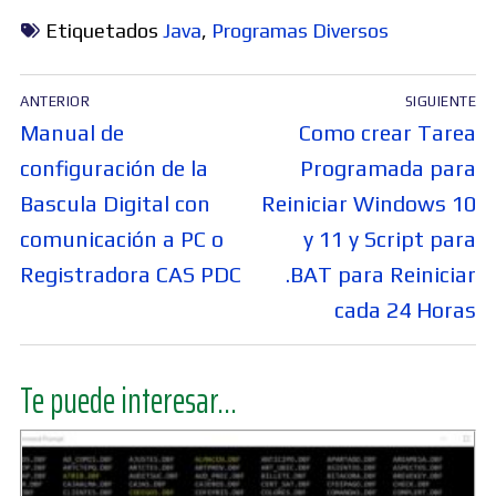
Etiquetados
Java
,
Programas Diversos
Navegación
ANTERIOR
SIGUIENTE
de
Entrada
Entrada
Manual de
Como crear Tarea
entradas
anterior:
siguiente:
configuración de la
Programada para
Bascula Digital con
Reiniciar Windows 10
comunicación a PC o
y 11 y Script para
Registradora CAS PDC
.BAT para Reiniciar
cada 24 Horas
Te puede interesar...