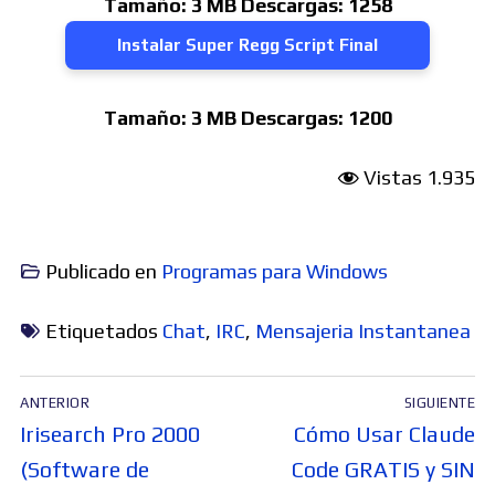
Tamaño:
3 MB
Descargas:
1258
Instalar Super Regg Script Final
Tamaño:
3 MB
Descargas:
1200
Vistas
1.935
Publicado en
Programas para Windows
Etiquetados
Chat
,
IRC
,
Mensajeria Instantanea
Navegación
ANTERIOR
SIGUIENTE
de
Entrada
Entrada
Irisearch Pro 2000
Cómo Usar Claude
entradas
anterior:
siguiente:
(Software de
Code GRATIS y SIN