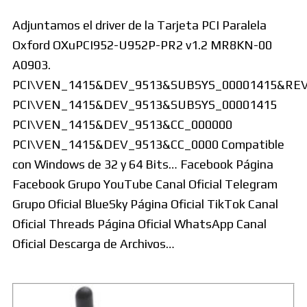
Adjuntamos el driver de la Tarjeta PCI Paralela
Oxford OXuPCI952-U952P-PR2 v1.2 MR8KN-00
A0903.
PCI\VEN_1415&DEV_9513&SUBSYS_00001415&RE
PCI\VEN_1415&DEV_9513&SUBSYS_00001415
PCI\VEN_1415&DEV_9513&CC_000000
PCI\VEN_1415&DEV_9513&CC_0000 Compatible
con Windows de 32 y 64 Bits… Facebook Página
Facebook Grupo YouTube Canal Oficial Telegram
Grupo Oficial BlueSky Página Oficial TikTok Canal
Oficial Threads Página Oficial WhatsApp Canal
Oficial Descarga de Archivos…