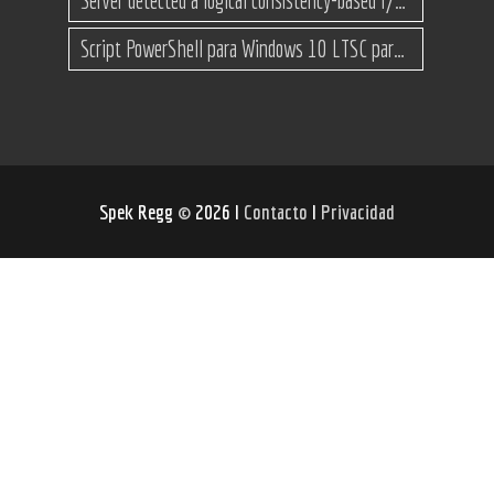
Server detected a logical consistency-based I/O error: incorrect pageid
Script PowerShell para Windows 10 LTSC para recuperar espacio
Spek Regg
©
2026 I
Contacto
I
Privacidad