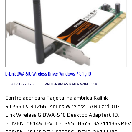
D-Link DWA-510 Wireless Driver Windows 7 8.1 y 10
21/07/2026
PROGRAMAS PARA WINDOWS
Controlador para Tarjeta inalámbrica Ralink
RT2561 & RT2661 series Wireless LAN Card. (D-
Link Wireless G DWA-510 Desktop Adapter). ID.
PCIVEN_1814&DEV_0302&SUBSYS_3A711186&REV
PCIVEN_1814&DEV_0302&SUBSYS_3A711186