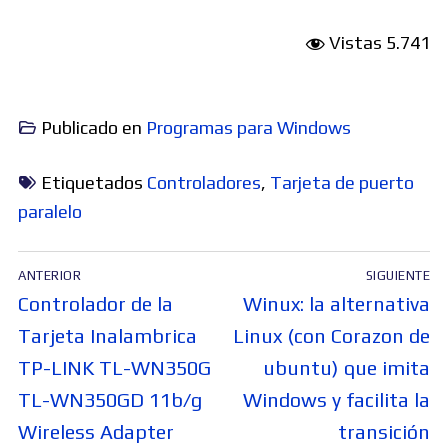
Vistas
5.741
Publicado en
Programas para Windows
Etiquetados
Controladores
,
Tarjeta de puerto
paralelo
Navegación
ANTERIOR
SIGUIENTE
de
Entrada
Entrada
Controlador de la
Winux: la alternativa
entradas
anterior:
siguiente:
Tarjeta Inalambrica
Linux (con Corazon de
TP-LINK TL-WN350G
ubuntu) que imita
TL-WN350GD 11b/g
Windows y facilita la
Wireless Adapter
transición