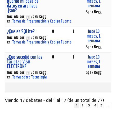
guardo mi base de
meses, 1
datos en archivos
semana
.json?
Spek Regg
Iniciado por:
Spek Regg
en:
Temas de Programación y Codigo Fuente
¿Que es SQLite?
0
1
hace 10
meses, 1
Iniciado por:
Spek Regg
semana
en:
Temas de Programación y Codigo Fuente
Spek Regg
¿Que sucedió con las
0
1
hace 10
tarjetas VISA
meses, 1
ELECTRON?
semana
Iniciado por:
Spek Regg
Spek Regg
en:
Temas sobre Tecnologia
Viendo 17 debates - del 1 al 17 (de un total de 77)
1
2
3
4
5
→