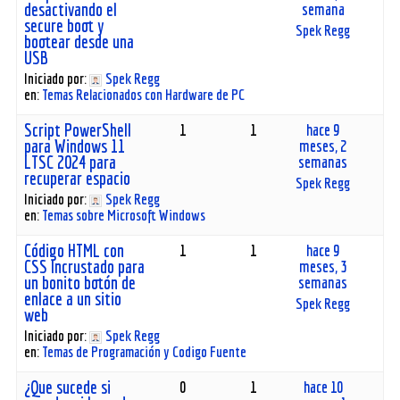
desactivando el
semana
secure boot y
Spek Regg
bootear desde una
USB
Iniciado por:
Spek Regg
en:
Temas Relacionados con Hardware de PC
Script PowerShell
1
1
hace 9
para Windows 11
meses, 2
LTSC 2024 para
semanas
recuperar espacio
Spek Regg
Iniciado por:
Spek Regg
en:
Temas sobre Microsoft Windows
Código HTML con
1
1
hace 9
CSS Incrustado para
meses, 3
un bonito botón de
semanas
enlace a un sitio
Spek Regg
web
Iniciado por:
Spek Regg
en:
Temas de Programación y Codigo Fuente
¿Que sucede si
0
1
hace 10