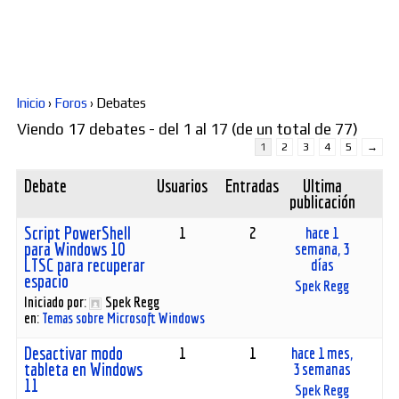
Diversos
Soporte
Inicio
›
Foros
›
Debates
Viendo 17 debates - del 1 al 17 (de un total de 77)
1
2
3
4
5
→
Foros
Debate
Usuarios
Entradas
Última
publicación
Script PowerShell
1
2
hace 1
Buscar:
para Windows 10
semana, 3
LTSC para recuperar
días
espacio
Spek Regg
Iniciado por:
Spek Regg
en:
Temas sobre Microsoft Windows
Desactivar modo
1
1
hace 1 mes,
tableta en Windows
3 semanas
11
Spek Regg