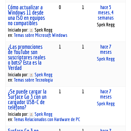
Cómo actualizar a
0
1
hace 5
Windows 11 desde
meses, 4
una ISO en equipos
semanas
no compatibles
Spek Regg
Iniciado por:
Spek Regg
en:
Temas sobre Microsoft Windows
¿Las promociones
1
1
hace 7
de YouTube son
meses
suscriptores reales
Spek Regg
o bots? Esta es la
Verdad
Iniciado por:
Spek Regg
en:
Temas sobre Tecnologia
¿Se puede cargar la
1
1
hace 7
Surface Go 3 con un
meses
cargador USB-C de
Spek Regg
teléfono?
Iniciado por:
Spek Regg
en:
Temas Relacionados con Hardware de PC
Surface Go 3 no
1
1
hace 7