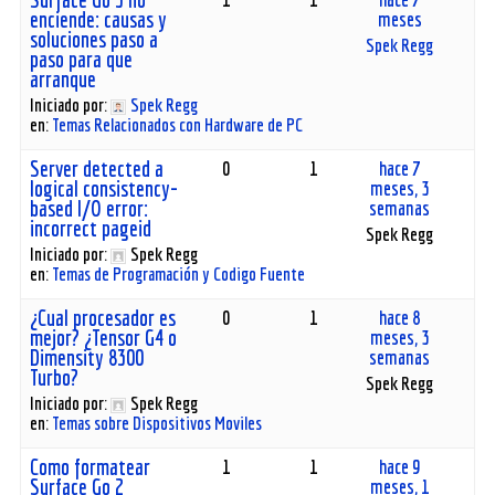
enciende: causas y
meses
soluciones paso a
Spek Regg
paso para que
arranque
Iniciado por:
Spek Regg
en:
Temas Relacionados con Hardware de PC
Server detected a
0
1
hace 7
logical consistency-
meses, 3
based I/O error:
semanas
incorrect pageid
Spek Regg
Iniciado por:
Spek Regg
en:
Temas de Programación y Codigo Fuente
¿Cual procesador es
0
1
hace 8
mejor? ¿Tensor G4 o
meses, 3
Dimensity 8300
semanas
Turbo?
Spek Regg
Iniciado por:
Spek Regg
en:
Temas sobre Dispositivos Moviles
Como formatear
1
1
hace 9
Surface Go 2
meses, 1