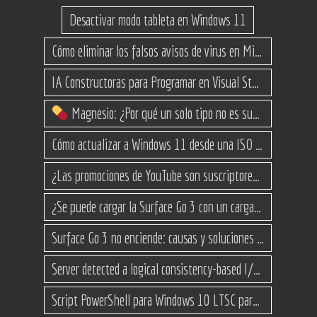
Desactivar modo tableta en Windows 11
Cómo eliminar los falsos avisos de virus en Microsoft Edge
IA Constructoras para Programar en Visual Studio con C#
Magnesio: ¿Por qué un solo tipo no es suficiente? (Guía de variantes)
Cómo actualizar a Windows 11 desde una ISO en equipos no compatibles
¿Las promociones de YouTube son suscriptores reales o bots? Esta es la Verdad
¿Se puede cargar la Surface Go 3 con un cargador USB-C de teléfono?
Surface Go 3 no enciende: causas y soluciones paso a paso para que arranque
Server detected a logical consistency-based I/O error: incorrect pageid
Script PowerShell para Windows 10 LTSC para recuperar espacio