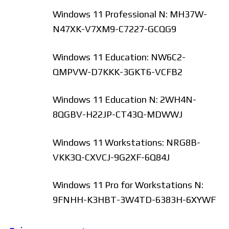
Windows 11 Professional N: MH37W-
N47XK-V7XM9-C7227-GCQG9
Windows 11 Education: NW6C2-
QMPVW-D7KKK-3GKT6-VCFB2
Windows 11 Education N: 2WH4N-
8QGBV-H22JP-CT43Q-MDWWJ
Windows 11 Workstations: NRG8B-
VKK3Q-CXVCJ-9G2XF-6Q84J
Windows 11 Pro for Workstations N:
9FNHH-K3HBT-3W4TD-6383H-6XYWF