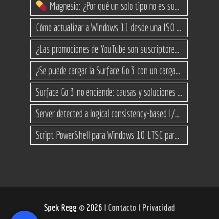
Magnesio: ¿Por qué un solo tipo no es suficiente? (Guía de variantes)
Cómo actualizar a Windows 11 desde una ISO en equipos no compatibles
¿Las promociones de YouTube son suscriptores reales o bots? Esta es la Verdad
¿Se puede cargar la Surface Go 3 con un cargador USB-C de teléfono?
Surface Go 3 no enciende: causas y soluciones paso a paso para que arranque
Server detected a logical consistency-based I/O error: incorrect pageid
Script PowerShell para Windows 10 LTSC para recuperar espacio
Spek Regg
©
2026 I
Contacto
I
Privacidad