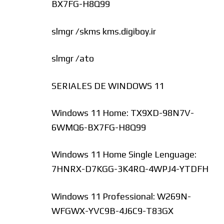
BX7FG-H8Q99
slmgr /skms kms.digiboy.ir
slmgr /ato
SERIALES DE WINDOWS 11
Windows 11 Home: TX9XD-98N7V-
6WMQ6-BX7FG-H8Q99
Windows 11 Home Single Lenguage:
7HNRX-D7KGG-3K4RQ-4WPJ4-YTDFH
Windows 11 Professional: W269N-
WFGWX-YVC9B-4J6C9-T83GX