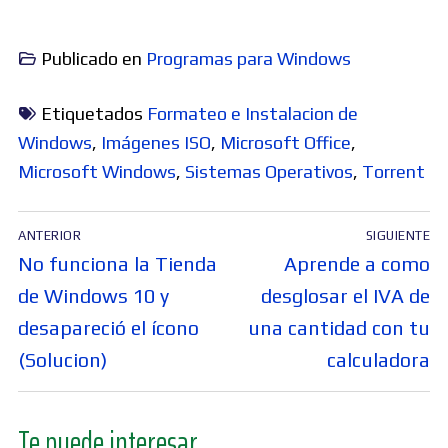
Publicado en
Programas para Windows
Etiquetados
Formateo e Instalacion de
Windows
,
Imágenes ISO
,
Microsoft Office
,
Microsoft Windows
,
Sistemas Operativos
,
Torrent
Navegación
ANTERIOR
SIGUIENTE
de
Entrada
Entrada
No funciona la Tienda
Aprende a como
entradas
anterior:
siguiente:
de Windows 10 y
desglosar el IVA de
desapareció el ícono
una cantidad con tu
(Solucion)
calculadora
Te puede interesar...