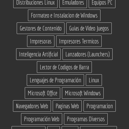
Distribuciones Linux
Emuladores
Equipos PC
Formateo e Instalacion de Windows
Gestores de Contenido
Guias de Video Juegos
Impresoras
Impresores Termicos
Inteligencia Artificial
Lanzadores (Launchers)
Lector de Codigos de Barra
Lenguajes de Programación
Linux
Microsoft Office
Microsoft Windows
Navegadores Web
Paginas Web
Programacion
Programación Web
Programas Diversos