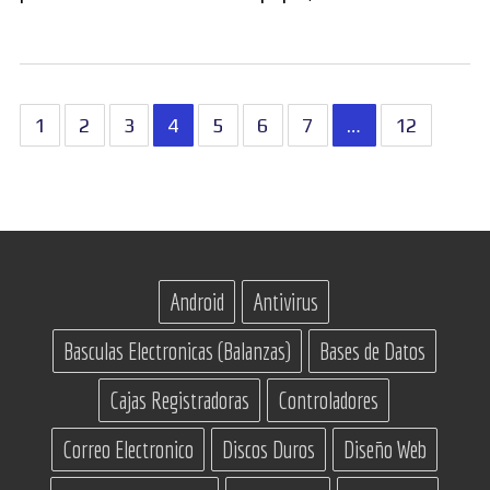
Paginación
1
2
3
4
5
6
7
…
12
de
entradas
Android
Antivirus
Basculas Electronicas (Balanzas)
Bases de Datos
Cajas Registradoras
Controladores
Correo Electronico
Discos Duros
Diseño Web