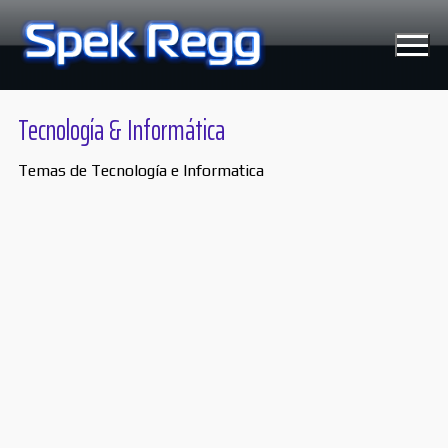
Ir
al
contenido
Tecnología & Informática
Temas de Tecnología e Informatica
Tecnología
Moviles
Windows
Linux