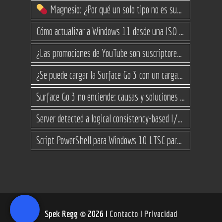
Magnesio: ¿Por qué un solo tipo no es suficiente? (Guía de variantes)
Cómo actualizar a Windows 11 desde una ISO en equipos no compatibles
¿Las promociones de YouTube son suscriptores reales o bots? Esta es la Verdad
¿Se puede cargar la Surface Go 3 con un cargador USB-C de teléfono?
Surface Go 3 no enciende: causas y soluciones paso a paso para que arranque
Server detected a logical consistency-based I/O error: incorrect pageid
Script PowerShell para Windows 10 LTSC para recuperar espacio
Spek Regg
©
2026 I
Contacto
I
Privacidad