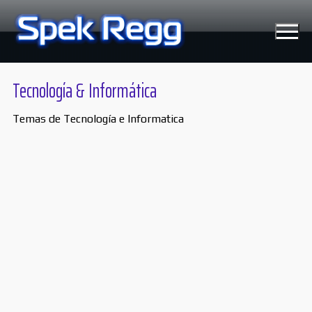
Ir
al
contenido
Tecnología & Informática
Temas de Tecnología e Informatica
Tecnología
Moviles
Windows
Linux