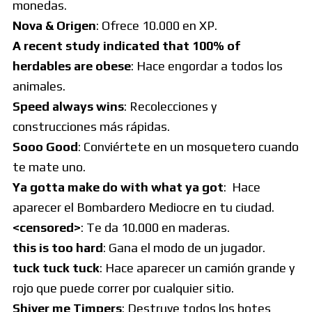
monedas.
Nova & Origen
: Ofrece 10.000 en XP.
A recent study indicated that 100% of
herdables are obese
: Hace engordar a todos los
animales.
Speed always wins
: Recolecciones y
construcciones más rápidas.
Sooo Good
: Conviértete en un mosquetero cuando
te mate uno.
Ya gotta make do with what ya got
: Hace
aparecer el Bombardero Mediocre en tu ciudad.
<censored>
: Te da 10.000 en maderas.
this is too hard
: Gana el modo de un jugador.
tuck tuck tuck
: Hace aparecer un camión grande y
rojo que puede correr por cualquier sitio.
Shiver me Timpers
: Destruye todos los botes