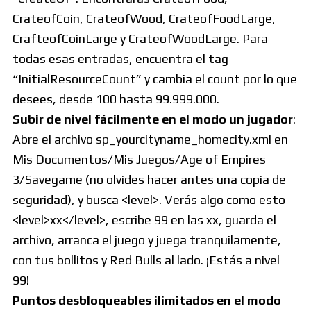
CrateofCoin, CrateofWood, CrateofFoodLarge,
CrafteofCoinLarge y CrateofWoodLarge. Para
todas esas entradas, encuentra el tag
“InitialResourceCount” y cambia el count por lo que
desees, desde 100 hasta 99.999.000.
Subir de nivel fácilmente en el modo un jugador
:
Abre el archivo sp_yourcityname_homecity.xml en
Mis Documentos/Mis Juegos/Age of Empires
3/Savegame (no olvides hacer antes una copia de
seguridad), y busca <level>. Verás algo como esto
<level>xx</level>, escribe 99 en las xx, guarda el
archivo, arranca el juego y juega tranquilamente,
con tus bollitos y Red Bulls al lado. ¡Estás a nivel
99!
Puntos desbloqueables ilimitados en el modo