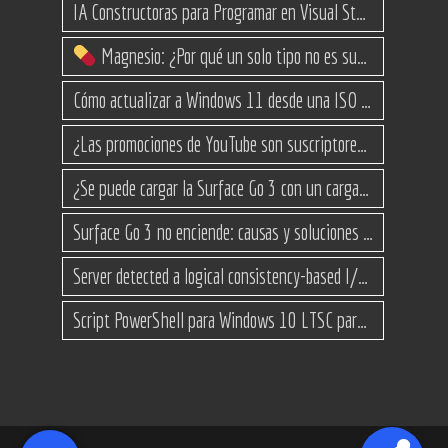
IA Constructoras para Programar en Visual Studio con C#
Magnesio: ¿Por qué un solo tipo no es suficiente? (Guía de variantes)
Cómo actualizar a Windows 11 desde una ISO en equipos no compatibles
¿Las promociones de YouTube son suscriptores reales o bots? Esta es la Verdad
¿Se puede cargar la Surface Go 3 con un cargador USB-C de teléfono?
Surface Go 3 no enciende: causas y soluciones paso a paso para que arranque
Server detected a logical consistency-based I/O error: incorrect pageid
Script PowerShell para Windows 10 LTSC para recuperar espacio