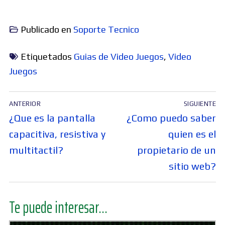
Publicado en
Soporte Tecnico
Etiquetados
Guias de Video Juegos
,
Video
Juegos
Navegación
ANTERIOR
SIGUIENTE
de
Entrada
Entrada
¿Que es la pantalla
¿Como puedo saber
entradas
anterior:
siguiente:
capacitiva, resistiva y
quien es el
multitactil?
propietario de un
sitio web?
Te puede interesar...