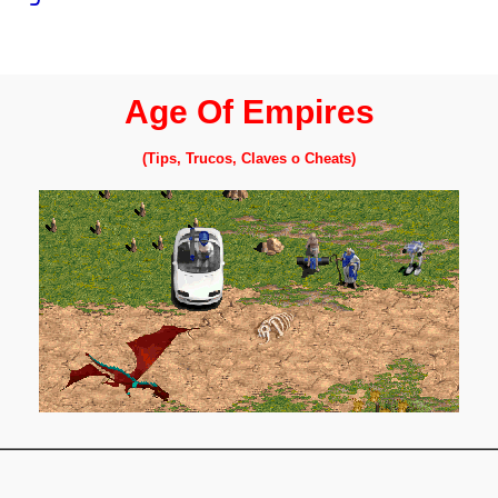
Windows
Age Of Empires
Linux
(Tips, Trucos, Claves o Cheats)
Diversos
Soporte