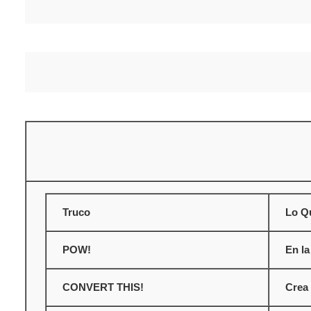
Truco
Lo Q
POW!
En la
CONVERT THIS!
Crea