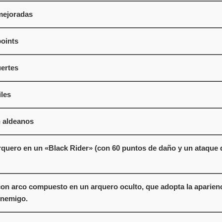
mejoradas
points
uertes
les
 aldeanos
rquero en un «Black Rider» (con 60 puntos de daño y un ataque 
on arco compuesto en un arquero oculto, que adopta la aparienci
 enemigo.