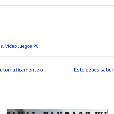
os
,
Video Juegos PC
Entrada
 automaticamente o
Esto debes saber
siguiente: