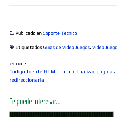
Publicado en
Soporte Tecnico
Etiquetados
Guias de Video Juegos
,
Video Jueg
Navegación
ANTERIOR
de
Entrada
Codigo fuente HTML para actualizar pagina
entradas
anterior:
redireccionarla
Te puede interesar...