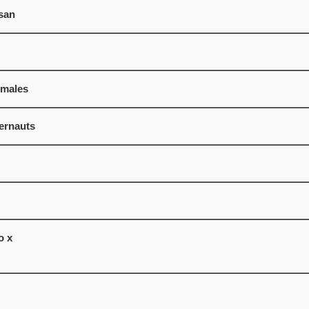
san
imales
ernauts
o x