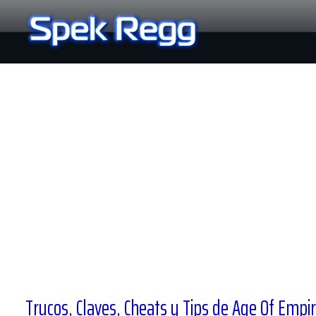
Ir
al
contenido
Trucos, Claves, Cheats y Tips de Age Of Empi