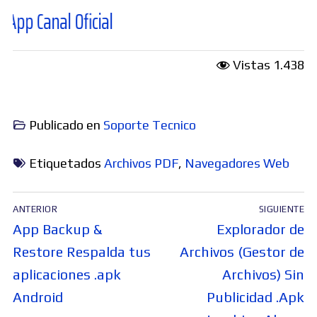
nal Oficial
Vistas
1.438
Publicado en
Soporte Tecnico
Etiquetados
Archivos PDF
,
Navegadores Web
Navegación
ANTERIOR
SIGUIENTE
de
Entrada
Entrada
App Backup &
Explorador de
entradas
anterior:
siguiente:
Restore Respalda tus
Archivos (Gestor de
aplicaciones .apk
Archivos) Sin
Android
Publicidad .Apk