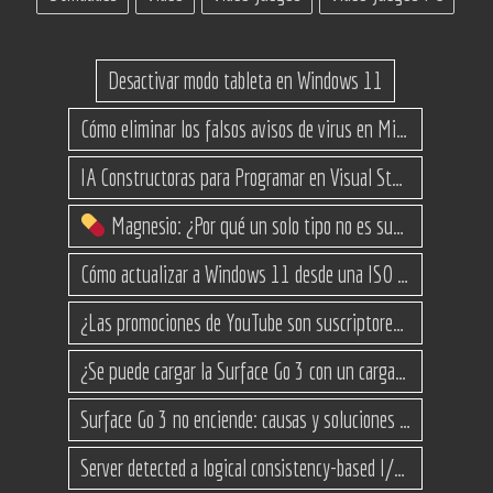
Desactivar modo tableta en Windows 11
Cómo eliminar los falsos avisos de virus en Microsoft Edge
IA Constructoras para Programar en Visual Studio con C#
Magnesio: ¿Por qué un solo tipo no es suficiente? (Guía de variantes)
Cómo actualizar a Windows 11 desde una ISO en equipos no compatibles
¿Las promociones de YouTube son suscriptores reales o bots? Esta es la Verdad
¿Se puede cargar la Surface Go 3 con un cargador USB-C de teléfono?
Surface Go 3 no enciende: causas y soluciones paso a paso para que arranque
Server detected a logical consistency-based I/O error: incorrect pageid