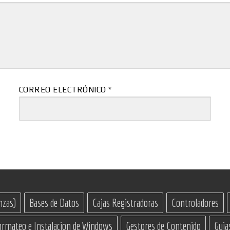
CORREO ELECTRÓNICO
*
nzas)
Bases de Datos
Cajas Registradoras
Controladores
ormateo e Instalacion de Windows
Gestores de Contenido
Guia