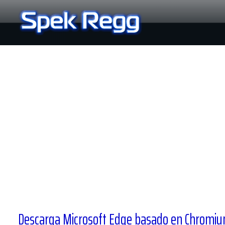
Ir
al
contenido
Descarga Microsoft Edge basado en Chromium