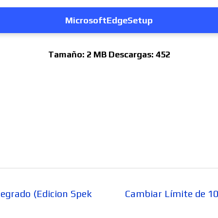
MicrosoftEdgeSetup
Tamaño:
2 MB
Descargas:
452
Entrada
tegrado (Edicion Spek
Cambiar Límite de 1
siguiente: