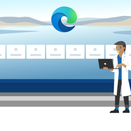
Foros
: