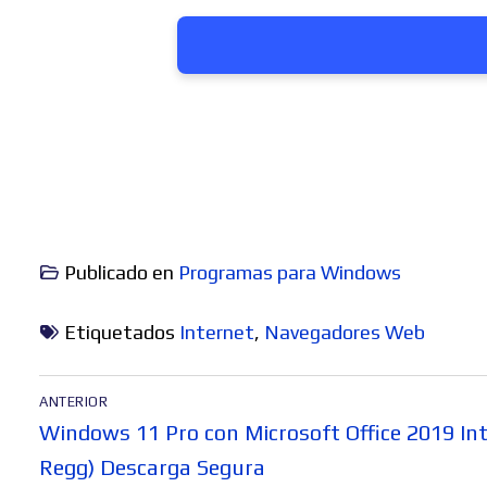
Publicado en
Programas para Windows
Etiquetados
Internet
,
Navegadores Web
Navegación
ANTERIOR
de
Entrada
Windows 11 Pro con Microsoft Office 2019 In
entradas
anterior:
Regg) Descarga Segura