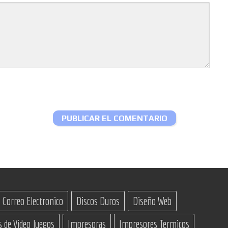
Correo Electronico
Discos Duros
Diseño Web
s de Video Juegos
Impresoras
Impresores Termicos