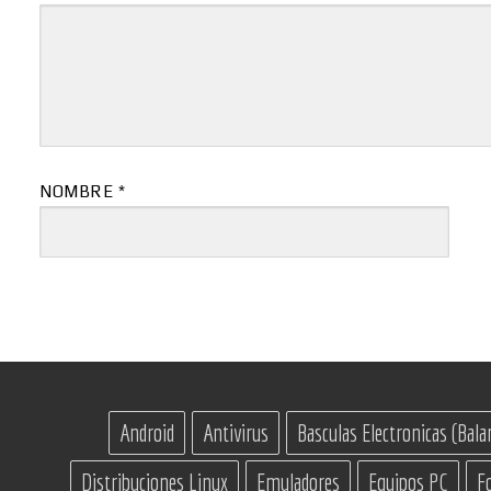
NOMBRE
*
Android
Antivirus
Basculas Electronicas (Bala
Distribuciones Linux
Emuladores
Equipos PC
F